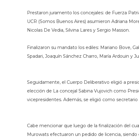
Prestaron juramento los concejales: de Fuerza Patr
UCR (Somos Buenos Aires) asumieron Adriana Moren
Nicolas De Vedia, Silvina Lares y Sergio Masson.
Finalizaron su mandato los ediles: Mariano Bove, Ga
Spadari, Joaquín Sánchez Charro, María Ardouin y Juli
Seguidamente, el Cuerpo Deliberativo eligió a pres
elección de La concejal Sabina Vujovich como Pres
vicepresidentes. Además, se eligió como secretario a
Cabe mencionar que luego de la finalización del cu
Murowats efectuaron un pedido de licencia, siendo