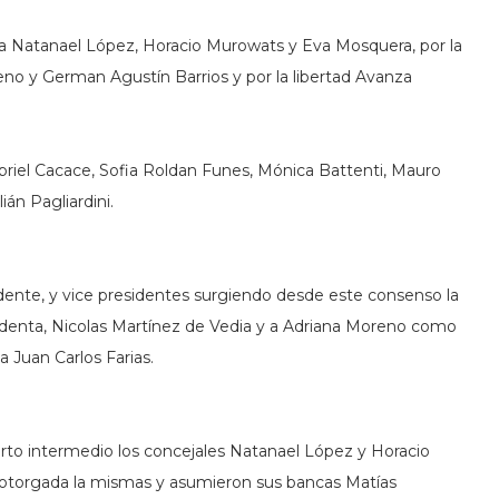
ia Natanael López, Horacio Murowats y Eva Mosquera, por la
o y German Agustín Barrios y por la libertad Avanza
briel Cacace, Sofia Roldan Funes, Mónica Battenti, Mauro
án Pagliardini.
idente, y vice presidentes surgiendo desde este consenso la
identa, Nicolas Martínez de Vedia y a Adriana Moreno como
 Juan Carlos Farias.
arto intermedio los concejales Natanael López y Horacio
 otorgada la mismas y asumieron sus bancas Matías